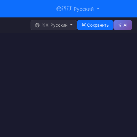
🇷🇺 Русский
🇷🇺 Русский
Сохранить
AI